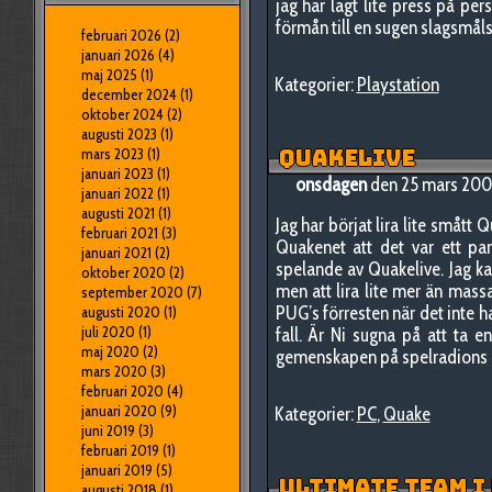
jag har lagt lite press på pers
förmån till en sugen slagsmå
februari 2026
(2)
januari 2026
(4)
maj 2025
(1)
Kategorier:
Playstation
december 2024
(1)
oktober 2024
(2)
augusti 2023
(1)
mars 2023
(1)
QUAKELIVE
januari 2023
(1)
onsdagen
den 25 mars 200
januari 2022
(1)
augusti 2021
(1)
Jag har börjat lira lite smått 
februari 2021
(3)
Quakenet att det var ett par
januari 2021
(2)
spelande av Quakelive. Jag kan
oktober 2020
(2)
men att lira lite mer än mass
september 2020
(7)
PUG’s förresten när det inte 
augusti 2020
(1)
juli 2020
(1)
fall. Är Ni sugna på att ta 
maj 2020
(2)
gemenskapen på spelradions I
mars 2020
(3)
februari 2020
(4)
januari 2020
(9)
Kategorier:
PC
,
Quake
juni 2019
(3)
februari 2019
(1)
januari 2019
(5)
ULTIMATE TEAM I 
augusti 2018
(1)