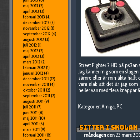
juni 2013
(8)
maj 2013
(2)
april 2013
(2)
februari 2013
(4)
december 2012
(7)
november 2012
(1)
september 2012
(4)
augusti 2012
(3)
juli 2012
(1)
maj 2012
(2)
april 2012
(3)
mars 2012
(2)
Street Fighter 2 HD på ps3an så
februari 2012
(1)
Jag känner mig som en slagen g
januari 2012
(4)
sämre eller är min äkta hälft 
december 2011
(12)
vara elak att det är jag som 
november 2011
(4)
heller van med flera knappar 
oktober 2011
(2)
september 2011
(2)
augusti 2011
(9)
Kategorier:
Amiga
,
PC
juli 2011
(7)
juni 2011
(8)
maj 2011
(10)
april 2011
(6)
SITTER I SKOLAN
mars 2011
(9)
måndagen
den 23 mars 20
februari 2011
(18)