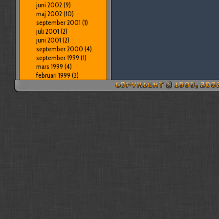
juni 2002
(9)
maj 2002
(10)
september 2001
(1)
juli 2001
(2)
juni 2001
(2)
september 2000
(4)
september 1999
(1)
mars 1999
(4)
februari 1999
(3)