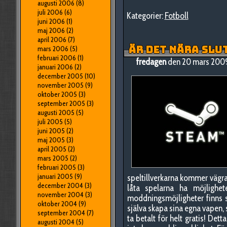
augusti 2006
(8)
juli 2006
(6)
Kategorier:
Fotboll
juni 2006
(1)
maj 2006
(2)
april 2006
(7)
ÄR DET NÄRA SLUT
mars 2006
(5)
februari 2006
(1)
fredagen
den 20 mars 2009
januari 2006
(2)
december 2005
(10)
november 2005
(9)
oktober 2005
(3)
september 2005
(3)
augusti 2005
(5)
juli 2005
(5)
juni 2005
(2)
maj 2005
(3)
april 2005
(2)
mars 2005
(2)
februari 2005
(3)
januari 2005
(9)
speltillverkarna kommer vägra 
december 2004
(3)
låta spelarna ha möjlighe
november 2004
(3)
moddningsmöjligheter finns s
oktober 2004
(9)
själva skapa sina egna vapen, s
september 2004
(7)
ta betalt för helt gratis! Det
augusti 2004
(5)