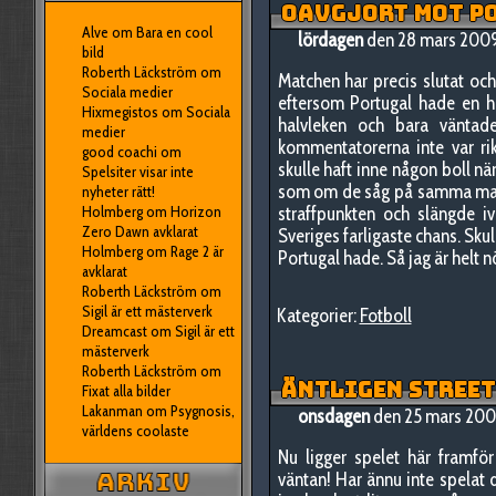
OAVGJORT MOT P
Alve
om
Bara en cool
lördagen
den 28 mars 2009
bild
Roberth Läckström
om
Matchen har precis slutat och
Sociala medier
eftersom Portugal hade en he
Hixmegistos
om
Sociala
halvleken och bara vänta
medier
kommentatorerna inte var rik
good coachi
om
skulle haft inne någon boll nä
Spelsiter visar inte
som om de såg på samma matc
nyheter rätt!
Holmberg
om
Horizon
straffpunkten och slängde i
Zero Dawn avklarat
Sveriges farligaste chans. Sku
Holmberg
om
Rage 2 är
Portugal hade. Så jag är helt 
avklarat
Roberth Läckström
om
Sigil är ett mästerverk
Kategorier:
Fotboll
Dreamcast
om
Sigil är ett
mästerverk
Roberth Läckström
om
ÄNTLIGEN STREET
Fixat alla bilder
Lakanman
om
Psygnosis,
onsdagen
den 25 mars 200
världens coolaste
Nu ligger spelet här framför
väntan! Har ännu inte spelat 