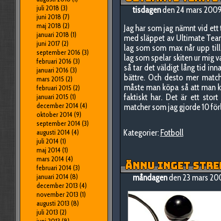
juli 2018
(3)
tisdagen
den 24 mars 2009
juni 2018
(7)
maj 2018
(2)
Jag har som jag nämnt vid ett ti
januari 2018
(1)
med släppet av Ultimate Team. 
juni 2017
(2)
lag som som max når upp till 
september 2016
(3)
lag som spelar skiten ur mig 
februari 2016
(3)
så tar det väldigt lång tid i
januari 2016
(3)
bättre. Och desto mer match
mars 2015
(2)
måste man köpa så att man k
februari 2015
(2)
faktiskt har. Det är ett sto
januari 2015
(1)
december 2014
(4)
matcher som jag gjorde 10 förlus
oktober 2014
(9)
september 2014
(3)
Kategorier:
Fotboll
augusti 2014
(4)
juli 2014
(1)
maj 2014
(1)
mars 2014
(4)
ÄNNU INGET STRE
februari 2014
(3)
januari 2014
(8)
måndagen
den 23 mars 20
december 2013
(4)
november 2013
(1)
augusti 2013
(8)
juli 2013
(2)