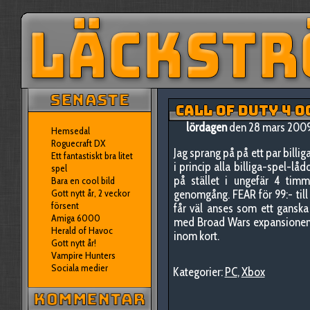
CALL OF DUTY 4 O
lördagen
den 28 mars 2009
Hemsedal
Roguecraft DX
Jag sprang på på ett par billi
Ett fantastiskt bra litet
i princip alla billiga-spel-låd
spel
på stället i ungefär 4 tim
Bara en cool bild
Gott nytt år, 2 veckor
genomgång. FEAR för 99:- till
försent
får väl anses som ett ganska
Amiga 6000
med Broad Wars expansionen fö
Herald of Havoc
inom kort.
Gott nytt år!
Vampire Hunters
Sociala medier
Kategorier:
PC
,
Xbox