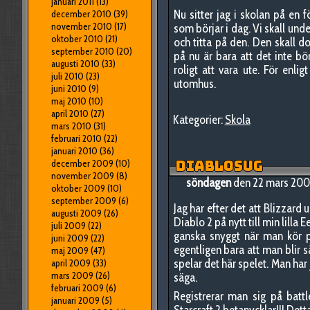
januari 2011
(13)
Nu sitter jag i skolan på en 
december 2010
(39)
november 2010
(17)
som börjar i dag. Vi skall und
oktober 2010
(21)
och titta på den. Den skall 
september 2010
(20)
på nu är bara att det inte bör
augusti 2010
(33)
roligt att vara ute. För enli
juli 2010
(23)
utomhus.
juni 2010
(9)
maj 2010
(10)
april 2010
(27)
Kategorier:
Skola
mars 2010
(31)
februari 2010
(22)
januari 2010
(36)
december 2009
(10)
DIABLOSUG
november 2009
(8)
söndagen
den 22 mars 200
oktober 2009
(10)
september 2009
(6)
Jag har efter det att Blizzard
augusti 2009
(26)
Diablo 2 på nytt till min lilla Ee
juli 2009
(22)
ganska snyggt när man kör p
juni 2009
(22)
egentligen bara att man blir 
maj 2009
(47)
spelar det här spelet. Man har 
april 2009
(33)
mars 2009
(26)
säga.
februari 2009
(6)
Registrerar man sig på batt
januari 2009
(5)
Starcraft 2 betanycklar!!! Det