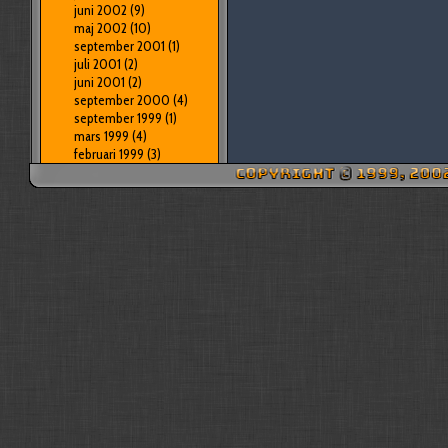
juni 2002
(9)
maj 2002
(10)
september 2001
(1)
juli 2001
(2)
juni 2001
(2)
september 2000
(4)
september 1999
(1)
mars 1999
(4)
februari 1999
(3)