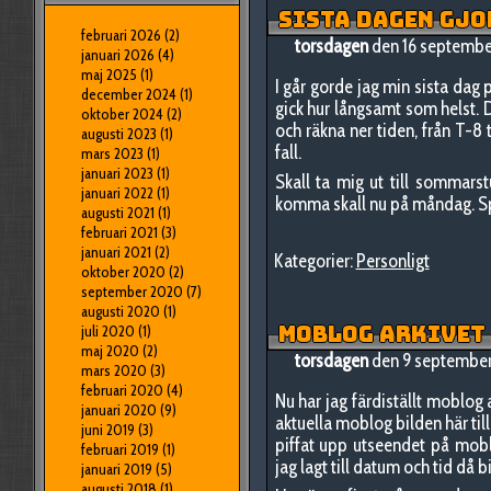
SISTA DAGEN GJO
februari 2026
(2)
torsdagen
den 16 septembe
januari 2026
(4)
maj 2025
(1)
I går gorde jag min sista dag
december 2024
(1)
gick hur långsamt som helst. De
oktober 2024
(2)
och räkna ner tiden, från T-8 t
augusti 2023
(1)
fall.
mars 2023
(1)
januari 2023
(1)
Skall ta mig ut till sommars
januari 2022
(1)
komma skall nu på måndag. S
augusti 2021
(1)
februari 2021
(3)
januari 2021
(2)
Kategorier:
Personligt
oktober 2020
(2)
september 2020
(7)
augusti 2020
(1)
MOBLOG ARKIVET 
juli 2020
(1)
maj 2020
(2)
torsdagen
den 9 septembe
mars 2020
(3)
februari 2020
(4)
Nu har jag färdiställt moblog a
januari 2020
(9)
aktuella moblog bilden här til
juni 2019
(3)
piffat upp utseendet på mob
februari 2019
(1)
jag lagt till datum och tid då 
januari 2019
(5)
augusti 2018
(1)