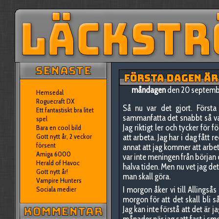
FÖRSTA DAGEN ÄR
måndagen
den 20 septemb
Hemsedal
Roguecraft DX
Så nu var det gjort. Första
Ett fantastiskt bra litet
sammanfatta det snabbt så var
spel
Jag riktigt ler och tycker för f
Bara en cool bild
Gott nytt år, 2 veckor
att arbeta. Jag har i dag fått 
försent
annat att jag kommer att arbe
Amiga 6000
var inte meningen från början 
Herald of Havoc
halva tiden. Men nu vet jag det
Gott nytt år!
man skall göra.
Vampire Hunters
I morgon åker vi till Allingsås
Sociala medier
morgon för att det skall bli så
Jag kan inte förstå att det är j
månader när jag satt fast i sm