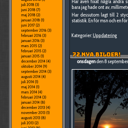
Har även fixat några andra 
juli 2018
(3)
bara jag hade ont av, millimet
juni 2018
(7)
Har dessutom lagt till 2 styc
maj 2018
(2)
januari 2018
(1)
statistik. En för msn och en för 
juni 2017
(2)
september 2016
(3)
Kategorier:
Uppdatering
februari 2016
(3)
januari 2016
(3)
mars 2015
(2)
februari 2015
(2)
72 NYA BILDER!
januari 2015
(1)
onsdagen
den 8 september
december 2014
(4)
oktober 2014
(9)
september 2014
(3)
augusti 2014
(4)
juli 2014
(1)
maj 2014
(1)
mars 2014
(4)
februari 2014
(3)
januari 2014
(8)
december 2013
(4)
november 2013
(1)
augusti 2013
(8)
juli 2013
(2)