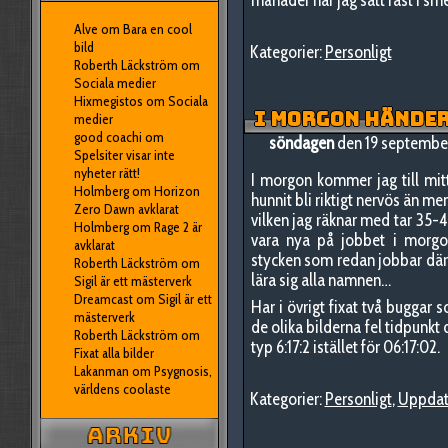
Alve
om
Bara en cool
bild
Kategorier:
Personligt
Roberth Läckström
om
Sociala medier
Hixmegistos
om
Sociala
I MORGON HÄNDER
medier
good coachi
om
söndagen
den 19 septembe
Spelsiter visar inte
nyheter rätt!
I morgon kommer jag till mitt
Holmberg
om
Horizon
hunnit bli riktigt nervös än men
Zero Dawn avklarat
vilken jag räknar med tar 35-
Holmberg
om
Rage 2 är
vara nya på jobbet i morgon
avklarat
stycken som redan jobbar där. 
Roberth Läckström
om
lära sig alla namnen…
Sigil är ett mästerverk
Dreamcast
om
Sigil är ett
Har i övrigt fixat två buggar 
mästerverk
de olika bilderna fel tidpunkt
Roberth Läckström
om
typ 6:17:2 istället för 06:17:02.
Fixat alla bilder
Lakanman
om
Psygnosis,
världens coolaste
Kategorier:
Personligt
,
Uppdat