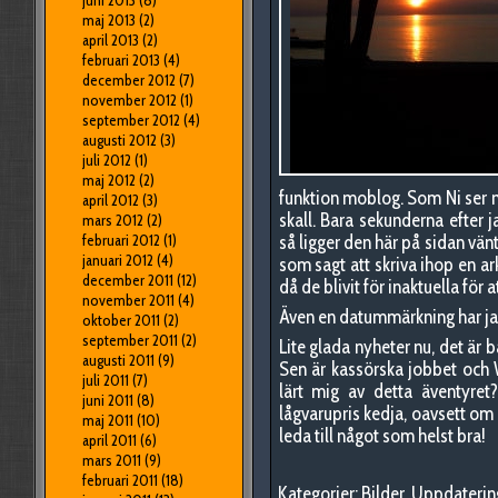
juni 2013
(8)
maj 2013
(2)
april 2013
(2)
februari 2013
(4)
december 2012
(7)
november 2012
(1)
september 2012
(4)
augusti 2012
(3)
juli 2012
(1)
maj 2012
(2)
funktion moblog. Som Ni ser n
april 2012
(3)
skall. Bara sekunderna efter ja
mars 2012
(2)
februari 2012
(1)
så ligger den här på sidan vä
januari 2012
(4)
som sagt att skriva ihop en a
december 2011
(12)
då de blivit för inaktuella för a
november 2011
(4)
Även en datummärkning har jag f
oktober 2011
(2)
september 2011
(2)
Lite glada nyheter nu, det är 
augusti 2011
(9)
Sen är kassörska jobbet och W
juli 2011
(7)
lärt mig av detta äventyret?
juni 2011
(8)
lågvarupris kedja, oavsett om
maj 2011
(10)
leda till något som helst bra!
april 2011
(6)
mars 2011
(9)
februari 2011
(18)
Kategorier:
Bilder
,
Uppdaterin