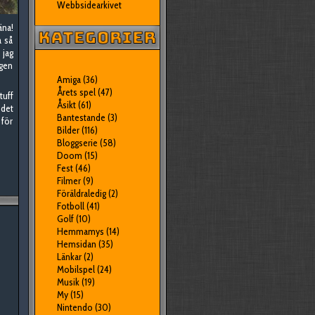
Webbsidearkivet
äna!
a så
 jag
ngen
Amiga
(36)
Årets spel
(47)
tuff
Åsikt
(61)
 det
Bantestande
(3)
för
Bilder
(116)
Bloggserie
(58)
Doom
(15)
Fest
(46)
Filmer
(9)
Föräldraledig
(2)
Fotboll
(41)
Golf
(10)
Hemmamys
(14)
Hemsidan
(35)
Länkar
(2)
Mobilspel
(24)
Musik
(19)
My
(15)
Nintendo
(30)