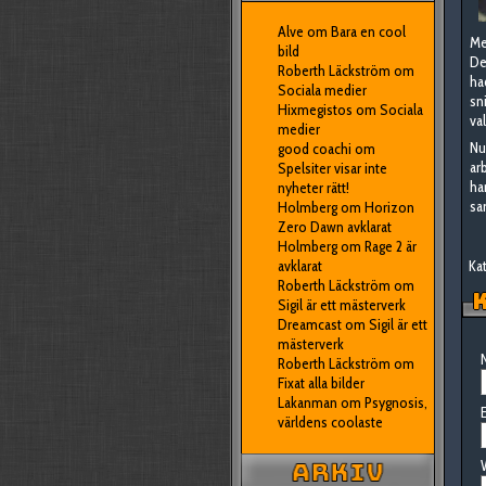
Alve
om
Bara en cool
Me
bild
De
Roberth Läckström
om
ha
Sociala medier
sn
Hixmegistos
om
Sociala
va
medier
Nu
good coachi
om
ar
Spelsiter visar inte
ha
nyheter rätt!
sa
Holmberg
om
Horizon
Zero Dawn avklarat
Holmberg
om
Rage 2 är
Kat
avklarat
Roberth Läckström
om
K
Sigil är ett mästerverk
Dreamcast
om
Sigil är ett
mästerverk
N
Roberth Läckström
om
Fixat alla bilder
Lakanman
om
Psygnosis,
E
världens coolaste