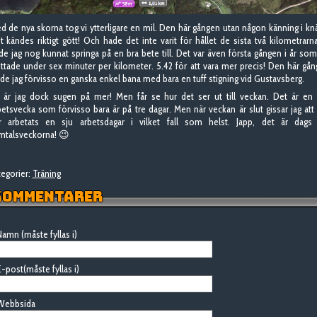
d de nya skorna tog vi ytterligare en mil. Den här gången utan någon känning i kn
t kändes riktigt gött! Och hade det inte varit för hållet de sista två kilometrarn
de jag nog kunnat springa på en bra bete till. Det var även första gången i år som
ittade under sex minuter per kilometer. 5.42 för att vara mer precis! Den här gå
lde jag förvisso en ganska enkel bana med bara en tuff stigning vid Gustavsberg.
 är jag dock sugen på mer! Men får se hur det ser ut till veckan. Det är en 
betsvecka som förvisso bara är på tre dagar. Men när veckan är slut gissar jag att
r arbetats en sju arbetsdagar i vilket fall som helst. Japp, det är dags 
mtalsveckorna! 😉
egorier:
Träning
OMMENTARER
amn (måste fyllas i)
-post(måste fyllas i)
Webbsida