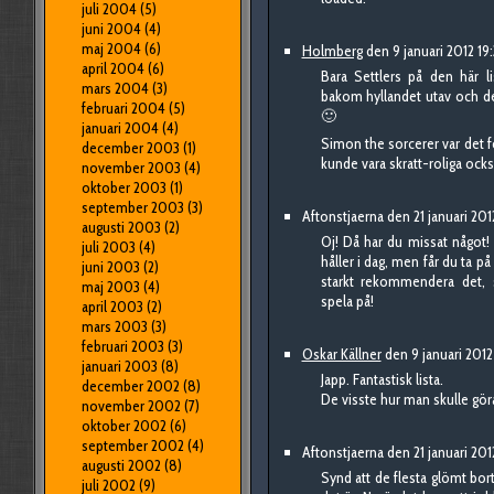
juli 2004
(5)
juni 2004
(4)
maj 2004
(6)
Holmberg
den 9 januari 2012 19:
april 2004
(6)
Bara Settlers på den här l
mars 2004
(3)
bakom hyllandet utav och det 
februari 2004
(5)
🙂
januari 2004
(4)
Simon the sorcerer var det f
december 2003
(1)
kunde vara skratt-roliga ocks
november 2003
(4)
oktober 2003
(1)
september 2003
(3)
Aftonstjaerna den 21 januari 201
augusti 2003
(2)
Oj! Då har du missat något! In
juli 2003
(4)
håller i dag, men får du ta på
juni 2003
(2)
starkt rekommendera det, 
maj 2003
(4)
spela på!
april 2003
(2)
mars 2003
(3)
februari 2003
(3)
Oskar Källner
den 9 januari 2012
januari 2003
(8)
Japp. Fantastisk lista.
december 2002
(8)
De visste hur man skulle gör
november 2002
(7)
oktober 2002
(6)
september 2002
(4)
Aftonstjaerna den 21 januari 201
augusti 2002
(8)
Synd att de flesta glömt bort
juli 2002
(9)