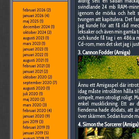
aldrig sett en sådan macka
svindlande 24 mb RAM-minn
februari 2026
(2)
igenom de mörka och helt sj
januari 2026
(4)
tvungen att kapitulera. Det f
maj 2025
(1)
jag kunde för att få råd me
december 2024
(1)
leksaker och även min gamla t
oktober 2024
(2)
och kunde få tag i en 486:a 
augusti 2023
(1)
mars 2023
(1)
Cd-rom, men det sket jag i ju
januari 2023
(1)
3. Cannon Fodder (Amiga)
januari 2022
(1)
augusti 2021
(1)
februari 2021
(3)
januari 2021
(2)
oktober 2020
(2)
september 2020
(7)
Ännu ett Amigaspel där introt
augusti 2020
(1)
idag måste introlåten hålla til
juli 2020
(1)
simpelt, men otroligt roligt. 
maj 2020
(2)
enkel musklickning. Ett av 
mars 2020
(3)
fienderna hade dödats, att ä
februari 2020
(4)
över skärmen. Sedan kunde man
januari 2020
(9)
juni 2019
(3)
4. Simon the Sorcerer (Amiga)
februari 2019
(1)
januari 2019
(5)
augusti 2018
(1)