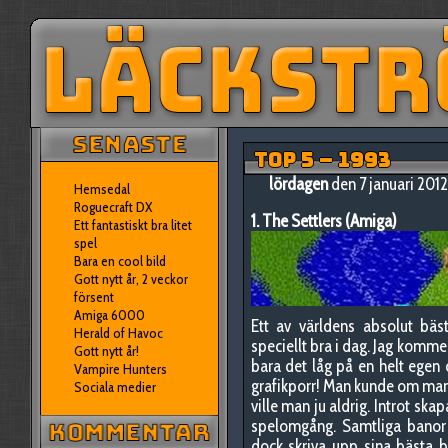
TOP 5 – 1993
lördagen
den 7 januari 201
Hemsedal
Roguecraft DX
1. The Settlers (Amiga)
Ett fantastiskt bra litet
spel
Bara en cool bild
Gott nytt år, 2 veckor
försent
Amiga 6000
Ett av världens absolut bäs
Herald of Havoc
speciellt bra i dag. Jag komme
Gott nytt år!
bara det låg på en helt egen 
Vampire Hunters
grafikporr! Man kunde om man vi
Sociala medier
ville man ju aldrig. Introt sk
spelomgång. Samtliga banor
dock skriva upp sina bästa b