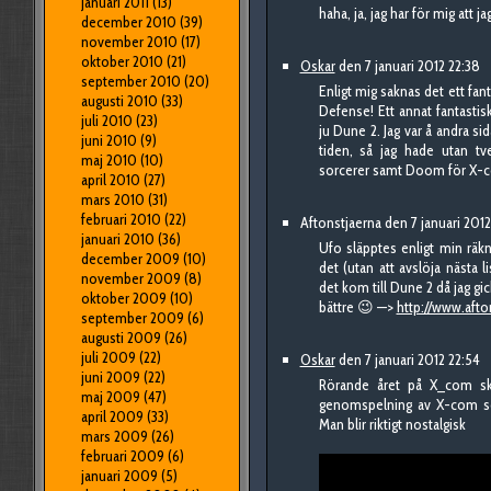
januari 2011
(13)
haha, ja, jag har för mig att 
december 2010
(39)
november 2010
(17)
oktober 2010
(21)
Oskar
den 7 januari 2012 22:38
september 2010
(20)
Enligt mig saknas det ett fan
augusti 2010
(33)
Defense! Ett annat fantastis
juli 2010
(23)
ju Dune 2. Jag var å andra si
juni 2010
(9)
tiden, så jag hade utan t
maj 2010
(10)
sorcerer samt Doom för X-
april 2010
(27)
mars 2010
(31)
februari 2010
(22)
Aftonstjaerna den 7 januari 2012
januari 2010
(36)
Ufo släpptes enligt min räkn
december 2009
(10)
det (utan att avslöja nästa l
november 2009
(8)
det kom till Dune 2 då jag gic
oktober 2009
(10)
bättre 😉 —>
http://www.afto
september 2009
(6)
augusti 2009
(26)
juli 2009
(22)
Oskar
den 7 januari 2012 22:54
juni 2009
(22)
Rörande året på X_com sky
maj 2009
(47)
genomspelning av X-com so
april 2009
(33)
Man blir riktigt nostalgisk
mars 2009
(26)
februari 2009
(6)
januari 2009
(5)