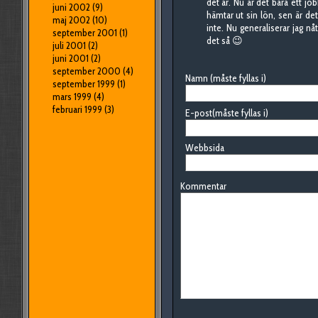
det är. Nu är det bara ett j
juni 2002
(9)
hämtar ut sin lön, sen är de
maj 2002
(10)
inte. Nu generaliserar jag nå
september 2001
(1)
det så 😉
juli 2001
(2)
juni 2001
(2)
september 2000
(4)
Namn (måste fyllas i)
september 1999
(1)
mars 1999
(4)
februari 1999
(3)
E-post(måste fyllas i)
Webbsida
Kommentar