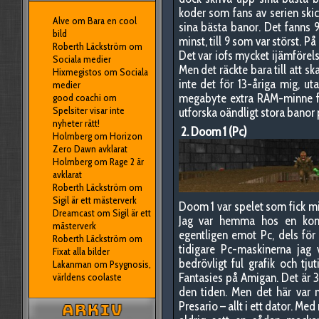
koder som fans av serien skick
Alve
om
Bara en cool
sina bästa banor. Det fanns 9
bild
minst, till 9 som var störst.
Roberth Läckström
om
Det var iofs mycket ijämförel
Sociala medier
Men det räckte bara till att sk
Hixmegistos
om
Sociala
inte det för 13-åriga mig, uta
medier
megabyte extra RAM-minne för
good coachi
om
Spelsiter visar inte
utforska oändligt stora banor 
nyheter rätt!
2. Doom 1 (Pc)
Holmberg
om
Horizon
Zero Dawn avklarat
Holmberg
om
Rage 2 är
avklarat
Roberth Läckström
om
Sigil är ett mästerverk
Doom 1 var spelet som fick mig
Dreamcast
om
Sigil är ett
Jag var hemma hos en kom
mästerverk
egentligen emot Pc, dels för 
Roberth Läckström
om
tidigare Pc-maskinerna jag 
Fixat alla bilder
bedrövligt ful grafik och tju
Lakanman
om
Psygnosis,
Fantasies på Amigan. Det är 3
världens coolaste
den tiden. Men det här var 
Presario – allt i ett dator. M