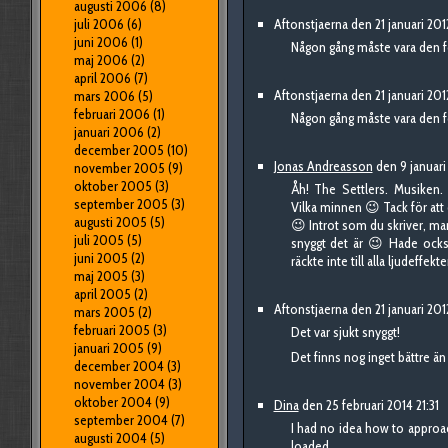
augusti 2006
(8)
juli 2006
(6)
Aftonstjaerna den 21 januari 201
juni 2006
(1)
Någon gång måste vara den f
maj 2006
(2)
april 2006
(7)
Aftonstjaerna den 21 januari 201
mars 2006
(5)
februari 2006
(1)
Någon gång måste vara den f
januari 2006
(2)
december 2005
(10)
Jonas Andreasson
den 9 januari
november 2005
(9)
oktober 2005
(3)
Åh! The Settlers. Musiken.
september 2005
(3)
Vilka minnen 😉 Tack för att 
augusti 2005
(5)
😉 Introt som du skriver, man
juli 2005
(5)
snyggt det är 😉 Hade ocks
juni 2005
(2)
räckte inte till alla ljudeffekte
maj 2005
(3)
april 2005
(2)
Aftonstjaerna den 21 januari 201
mars 2005
(2)
februari 2005
(3)
Det var sjukt snyggt!
januari 2005
(9)
Det finns nog inget bättre än
december 2004
(3)
november 2004
(3)
oktober 2004
(9)
Dina
den 25 februari 2014 21:31
september 2004
(7)
I had no idea how to approa
augusti 2004
(5)
loaded.