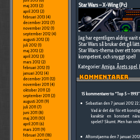
juni 2013
(8)
Star Wars – X-Wing (Pc)
maj 2013
(2)
april 2013
(2)
februari 2013
(4)
december 2012
(7)
november 2012
(1)
september 2012
(4)
Jag har egentligen aldrig varit
augusti 2012
(3)
Star Wars så brukar det gå lätt
juli 2012
(1)
Star Wars-thema över ett tomt s
maj 2012
(2)
kompetent, och snyggt spel!
april 2012
(3)
mars 2012
(2)
Kategorier:
Amiga
,
Årets spel
,
februari 2012
(1)
januari 2012
(4)
KOMMENTARER
december 2011
(12)
november 2011
(4)
oktober 2011
(2)
15 kommentarer to “Top 5 – 1993”
september 2011
(2)
augusti 2011
(9)
Sebastian den 7 januari 2012 22:
juli 2011
(7)
Vad är det där för ett konsti
juni 2011
(8)
karaktär en konstant när
maj 2011
(10)
spelet? Skumt. Men han verkar h
april 2011
(6)
mars 2011
(9)
februari 2011
(18)
Aftonstjaerna den 7 januari 2012