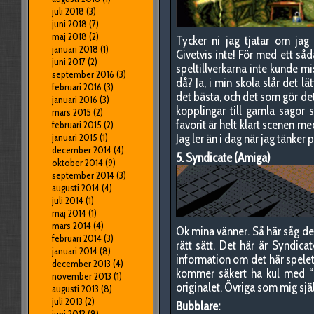
juli 2018
(3)
juni 2018
(7)
maj 2018
(2)
Tycker ni jag tjatar om jag
januari 2018
(1)
Givetvis inte! För med ett så
juni 2017
(2)
speltillverkarna inte kunde mi
september 2016
(3)
då? Ja, i min skola slår det lä
februari 2016
(3)
det bästa, och det som gör det 
januari 2016
(3)
kopplingar till gamla sagor 
mars 2015
(2)
favorit är helt klart scenen me
februari 2015
(2)
januari 2015
(1)
Jag ler än i dag när jag tänker p
december 2014
(4)
5. Syndicate (Amiga)
oktober 2014
(9)
september 2014
(3)
augusti 2014
(4)
juli 2014
(1)
maj 2014
(1)
mars 2014
(4)
Ok mina vänner. Så här såg det
februari 2014
(3)
rätt sätt. Det här är Syndica
januari 2014
(8)
information om det här spelet 
december 2013
(4)
kommer säkert ha kul med “u
november 2013
(1)
originalet. Övriga som mig själ
augusti 2013
(8)
juli 2013
(2)
Bubblare: