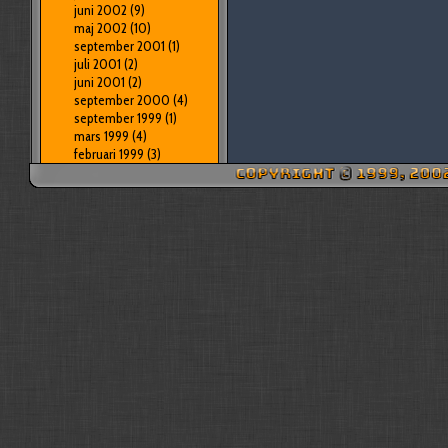
juni 2002
(9)
maj 2002
(10)
september 2001
(1)
juli 2001
(2)
juni 2001
(2)
september 2000
(4)
september 1999
(1)
mars 1999
(4)
februari 1999
(3)