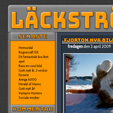
FJORTON NYA BILD
fredagen
den 3 april 2009
Hemsedal
Roguecraft DX
Ett fantastiskt bra litet
spel
Bara en cool bild
Gott nytt år, 2 veckor
försent
Amiga 6000
Herald of Havoc
Gott nytt år!
Vampire Hunters
Sociala medier