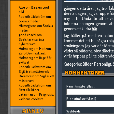
Alve
om
Bara en cool
gången detta året. Jag tror fak
bild
denna dagen. Jag var uppe för
Roberth Läckström
om
mig ut till Unda för att se v
Sociala medier
bilderna antingen genom att 
Hixmegistos
om
Sociala
genom att klicka
här
.
medier
good coachi
om
Jag håller på med en naturrut
Spelsiter visar inte
kommer det att bli några roli
nyheter rätt!
småningom. Jag var där första
Holmberg
om
Horizon
väder så bilderna blev därefter
Zero Dawn avklarat
vi får hoppas på lite bättre vä
Holmberg
om
Rage 2 är
avklarat
Kategorier:
Bilder
,
Personligt
,
Roberth Läckström
om
Sigil är ett mästerverk
KOMMENTARER
Dreamcast
om
Sigil är ett
mästerverk
Roberth Läckström
om
Namn (måste fyllas i)
Fixat alla bilder
Lakanman
om
Psygnosis,
E-post(måste fyllas i)
världens coolaste
Webbsida