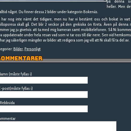
på denna si
heller. Men de
 alltid något. Du finner dessa 2 bilder under kategorin Bokenäs.
g har nog inte nämt det tidigare, men nu har vi bestämt oss och bokat in vart
öllopsresa skall gå. Det blir 2 veckor på den grekiska ön Kreta. Även på denna 
mmer jag ju givetvis att ta med mig kameran samt mobiltelefonen. Så Ni kommer
ra uppdaterade under hela resan vad som vi tar oss till där nere. Sen vid hemkom
har jag säkerligen mängder av bilder att redigera som jag vill att Ni skall få ta del av.
egorier:
Bilder
,
Personligt
OMMENTARER
amn (måste fyllas i)
-post(måste fyllas i)
Webbsida
ommentar