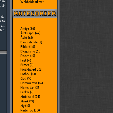
dan
Webbsidearkivet
t är
 vår
resa
 att
Amiga
(36)
sten
Årets spel
(47)
Åsikt
(61)
Bantestande
(3)
Bilder
(116)
Bloggserie
(58)
Doom
(15)
Fest
(46)
Filmer
(9)
Föräldraledig
(2)
Fotboll
(41)
Golf
(10)
Hemmamys
(14)
Hemsidan
(35)
Länkar
(2)
Mobilspel
(24)
Musik
(19)
My
(15)
Nintendo
(30)