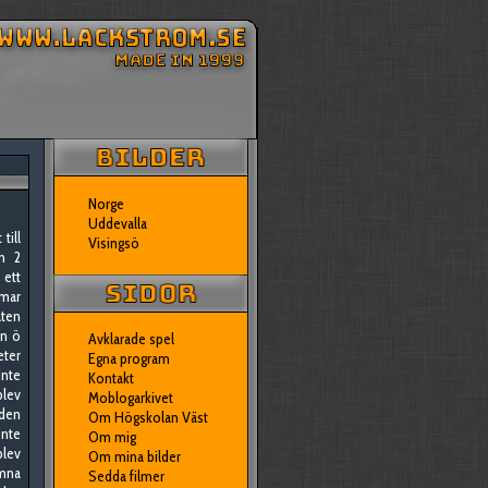
Norge
Uddevalla
 till
Visingsö
n 2
 ett
mmar
ten
en ö
Avklarade spel
er
Egna program
nte
Kontakt
blev
Moblogarkivet
den
Om Högskolan Väst
nte
Om mig
blev
Om mina bilder
amna
Sedda filmer