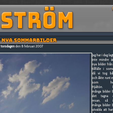
 NYA SOMMARBILDER
torsdagen
den 8 februari 2007
Jag har i dag lagt
inte mindre ä
nya bilder från
tillfälle i so
då vi tog bå
och åkte runt 
som het
Hjältön. I
många bilder 
det tagna 
resan, så i
många bilder 
utvalda att h