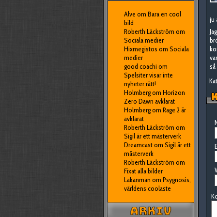
Alve
om
Bara en cool
ju
bild
Roberth Läckström
om
Ja
Sociala medier
br
Hixmegistos
om
Sociala
ko
medier
va
good coachi
om
så 
Spelsiter visar inte
Kat
nyheter rätt!
Holmberg
om
Horizon
K
Zero Dawn avklarat
Holmberg
om
Rage 2 är
avklarat
N
Roberth Läckström
om
Sigil är ett mästerverk
Dreamcast
om
Sigil är ett
E
mästerverk
Roberth Läckström
om
Fixat alla bilder
Lakanman
om
Psygnosis,
världens coolaste
K