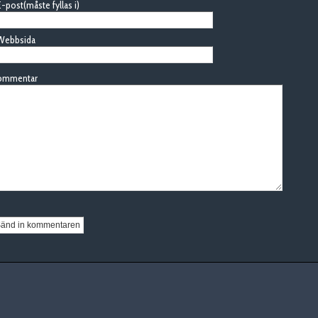
-post(måste fyllas i)
Webbsida
ommentar