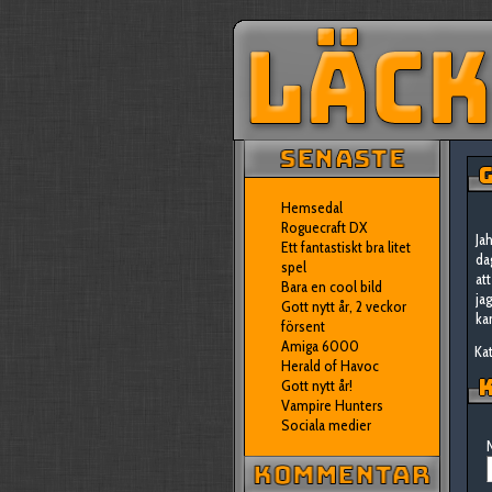
G
Hemsedal
Roguecraft DX
Ja
Ett fantastiskt bra litet
da
spel
at
Bara en cool bild
ja
Gott nytt år, 2 veckor
ka
försent
Amiga 6000
Kat
Herald of Havoc
K
Gott nytt år!
Vampire Hunters
Sociala medier
N