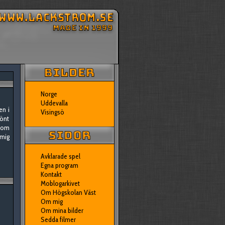
Norge
Uddevalla
en i
Visingsö
könt
 som
 mig
Avklarade spel
Egna program
Kontakt
Moblogarkivet
Om Högskolan Väst
Om mig
Om mina bilder
Sedda filmer