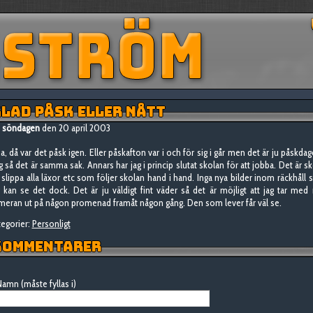
LAD PÅSK ELLER NÅTT
söndagen
den 20 april 2003
ha, då var det påsk igen. Eller påskafton var i och för sig i går men det är ju påskdag
g så det är samma sak. Annars har jag i princip slutat skolan för att jobba. Det är s
t slippa alla läxor etc som följer skolan hand i hand. Inga nya bilder inom räckhåll
g kan se det dock. Det är ju väldigt fint väder så det är möjligt att jag tar med
meran ut på någon promenad framåt någon gång. Den som lever får väl se.
egorier:
Personligt
OMMENTARER
amn (måste fyllas i)