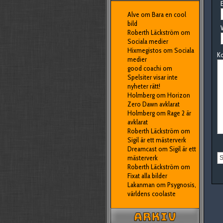
E
Alve
om
Bara en cool
bild
Roberth Läckström
om
Sociala medier
Hixmegistos
om
Sociala
K
medier
good coachi
om
Spelsiter visar inte
nyheter rätt!
Holmberg
om
Horizon
Zero Dawn avklarat
Holmberg
om
Rage 2 är
avklarat
Roberth Läckström
om
Sigil är ett mästerverk
Dreamcast
om
Sigil är ett
mästerverk
Roberth Läckström
om
Fixat alla bilder
Lakanman
om
Psygnosis,
världens coolaste