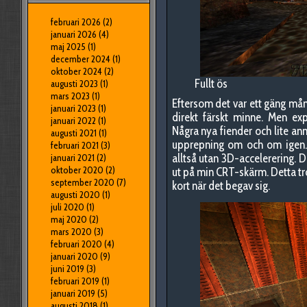
februari 2026
(2)
januari 2026
(4)
maj 2025
(1)
december 2024
(1)
oktober 2024
(2)
Fullt ös
augusti 2023
(1)
mars 2023
(1)
Eftersom det var ett gäng måna
januari 2023
(1)
direkt färskt minne. Men ex
januari 2022
(1)
Några nya fiender och lite ann
augusti 2021
(1)
upprepning om och om igen. J
februari 2021
(3)
alltså utan 3D-accelerering. D
januari 2021
(2)
oktober 2020
(2)
ut på min CRT-skärm. Detta tr
september 2020
(7)
kort när det begav sig.
augusti 2020
(1)
juli 2020
(1)
maj 2020
(2)
mars 2020
(3)
februari 2020
(4)
januari 2020
(9)
juni 2019
(3)
februari 2019
(1)
januari 2019
(5)
augusti 2018
(1)