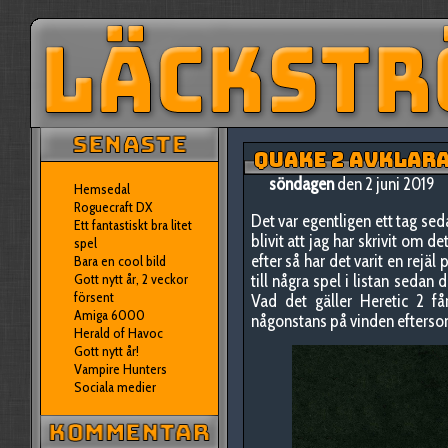
QUAKE 2 AVKLAR
söndagen
den 2 juni 2019
Hemsedal
Roguecraft DX
Det var egentligen ett tag sed
Ett fantastiskt bra litet
blivit att jag har skrivit om d
spel
efter så har det varit en rejäl
Bara en cool bild
Gott nytt år, 2 veckor
till några spel i listan sedan
försent
Vad det gäller Heretic 2 få
Amiga 6000
någonstans på vinden eftersom 
Herald of Havoc
Gott nytt år!
Vampire Hunters
Sociala medier