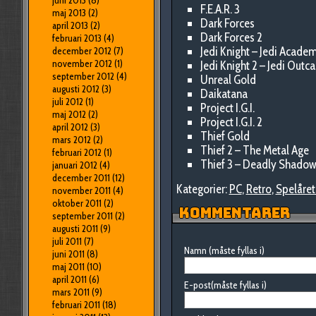
juni 2013
(8)
F.E.A.R. 3
maj 2013
(2)
Dark Forces
april 2013
(2)
Dark Forces 2
februari 2013
(4)
Jedi Knight – Jedi Acade
december 2012
(7)
november 2012
(1)
Jedi Knight 2 – Jedi Outca
september 2012
(4)
Unreal Gold
augusti 2012
(3)
Daikatana
juli 2012
(1)
Project I.G.I.
maj 2012
(2)
Project I.G.I. 2
april 2012
(3)
Thief Gold
mars 2012
(2)
Thief 2 – The Metal Age
februari 2012
(1)
Thief 3 – Deadly Shado
januari 2012
(4)
december 2011
(12)
Kategorier:
PC
,
Retro
,
Spelåret
november 2011
(4)
oktober 2011
(2)
KOMMENTARER
september 2011
(2)
augusti 2011
(9)
juli 2011
(7)
Namn (måste fyllas i)
juni 2011
(8)
maj 2011
(10)
april 2011
(6)
E-post(måste fyllas i)
mars 2011
(9)
februari 2011
(18)