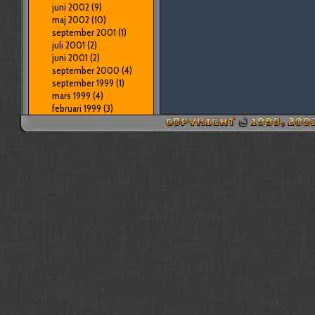
juni 2002
(9)
maj 2002
(10)
september 2001
(1)
juli 2001
(2)
juni 2001
(2)
september 2000
(4)
september 1999
(1)
mars 1999
(4)
februari 1999
(3)