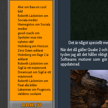
Alve
om
Bara en cool
bild
Roberth Läckström
om
Sociala medier
Hixmegistos
om
Sociala
medier
good coachi
om
Spelsiter visar inte
nyheter rätt!
Det är något speciellt m
Holmberg
om
Horizon
När det då gäller Quake 2 och
Zero Dawn avklarat
tycker jag att det håller rikti
Holmberg
om
Rage 2 är
Softwares motorer som gör 
avklarat
Roberth Läckström
om
uppdaterad.
Sigil är ett mästerverk
Dreamcast
om
Sigil är ett
mästerverk
Roberth Läckström
om
Fixat alla bilder
Lakanman
om
Psygnosis,
världens coolaste