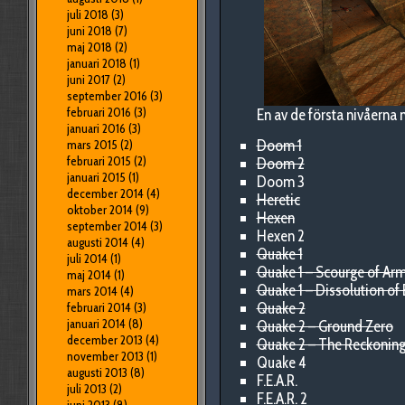
juli 2018
(3)
juni 2018
(7)
maj 2018
(2)
januari 2018
(1)
juni 2017
(2)
september 2016
(3)
februari 2016
(3)
En av de första nivåerna
januari 2016
(3)
Doom 1
mars 2015
(2)
februari 2015
(2)
Doom 2
januari 2015
(1)
Doom 3
december 2014
(4)
Heretic
oktober 2014
(9)
Hexen
september 2014
(3)
Hexen 2
augusti 2014
(4)
Quake 1
juli 2014
(1)
Quake 1 – Scourge of Ar
maj 2014
(1)
Quake 1 – Dissolution of 
mars 2014
(4)
Quake 2
februari 2014
(3)
januari 2014
(8)
Quake 2 – Ground Zero
december 2013
(4)
Quake 2 – The Reckonin
november 2013
(1)
Quake 4
augusti 2013
(8)
F.E.A.R.
juli 2013
(2)
F.E.A.R. 2