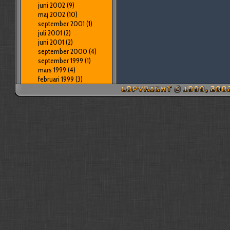
juni 2002
(9)
maj 2002
(10)
september 2001
(1)
juli 2001
(2)
juni 2001
(2)
september 2000
(4)
september 1999
(1)
mars 1999
(4)
februari 1999
(3)