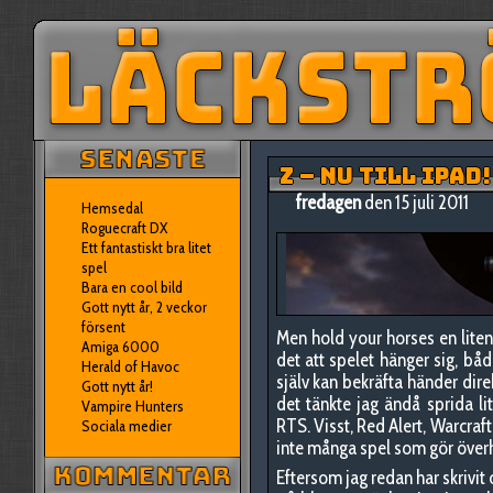
Z – NU TILL IPAD!
fredagen
den 15 juli 2011
Hemsedal
Roguecraft DX
Ett fantastiskt bra litet
spel
Bara en cool bild
Gott nytt år, 2 veckor
försent
Men hold your horses en liten
Amiga 6000
det att spelet hänger sig, bå
Herald of Havoc
själv kan bekräfta händer dir
Gott nytt år!
det tänkte jag ändå sprida lit
Vampire Hunters
RTS. Visst, Red Alert, Warcraft
Sociala medier
inte många spel som gör över
Eftersom jag redan har skrivit 