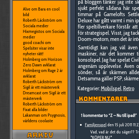
på bloggen tänker jag inte 
sjukt perfekt sådana här spel
Alve
om
Bara en cool
timmar på Gamelofts Settle
bild
Deluxe har gått varmt i min i
Roberth Läckström
om
Sociala medier
fler speltillverkare förstår 
Hixmegistos
om
Sociala
för strategispel. Visst, jag tac
medier
Doom-motorn, men det är inte
good coachi
om
Samtidigt kan jag väl även
Spelsiter visar inte
maskiner, när det kommer til
nyheter rätt!
konsolspel. Jag har spelat Civ
Holmberg
om
Horizon
Zero Dawn avklarat
angenäm upplevelse. Även om
Holmberg
om
Rage 2 är
sönder, så är skärmen alldel
avklarat
Detsamma gäller PSP, skärmen rä
Roberth Läckström
om
Sigil är ett mästerverk
Kategorier:
Mobilspel
,
Retro
Dreamcast
om
Sigil är ett
KOMMENTARER
mästerverk
Roberth Läckström
om
Fixat alla bilder
Lakanman
om
Psygnosis,
1 kommentar to “Z – Nu till ipad!”
världens coolaste
Familjenspel
den 15 juli 2011 11:2
Vad, vad är det du säger?? T
*KÖPER NU*