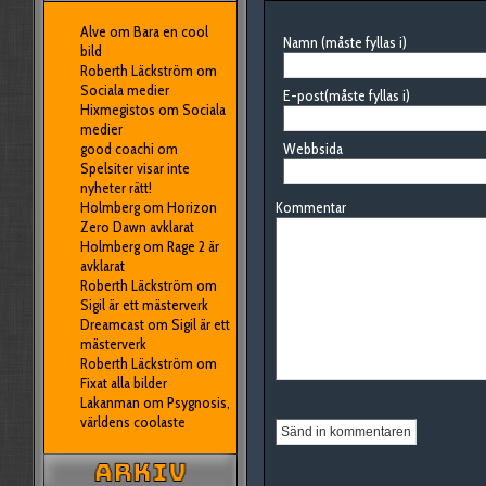
Alve
om
Bara en cool
Namn (måste fyllas i)
bild
Roberth Läckström
om
Sociala medier
E-post(måste fyllas i)
Hixmegistos
om
Sociala
medier
good coachi
om
Webbsida
Spelsiter visar inte
nyheter rätt!
Holmberg
om
Horizon
Kommentar
Zero Dawn avklarat
Holmberg
om
Rage 2 är
avklarat
Roberth Läckström
om
Sigil är ett mästerverk
Dreamcast
om
Sigil är ett
mästerverk
Roberth Läckström
om
Fixat alla bilder
Lakanman
om
Psygnosis,
världens coolaste