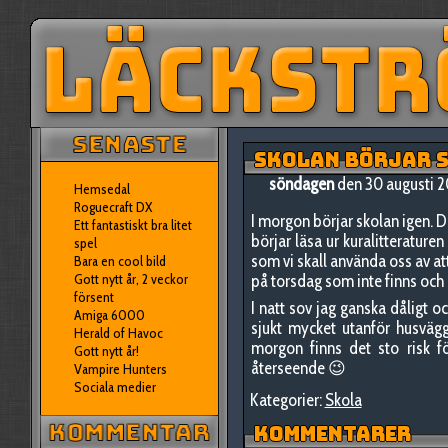
SKOLAN BÖRJAR 
söndagen
den 30 augusti 
Hemsedal
Roguecraft DX
I morgon börjar skolan igen. Det
Ett fantastiskt bra litet
börjar läsa ur kuralitteratur
spel
som vi skall använda oss av att 
Bara en cool bild
Gott nytt år, 2 veckor
på torsdag som inte finns och e
försent
I natt sov jag ganska dåligt o
Amiga 6000
sjukt mycket utanför husväg
Herald of Havoc
morgon finns det sto risk f
Gott nytt år!
återseende 😉
Vampire Hunters
Sociala medier
Kategorier:
Skola
KOMMENTARER