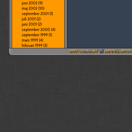
juni 2002
(9)
maj 2002
(10)
september 2001
(1)
juli 2001
(2)
juni 2001
(2)
september 2000
(4)
september 1999
(1)
mars 1999
(4)
februari 1999
(3)