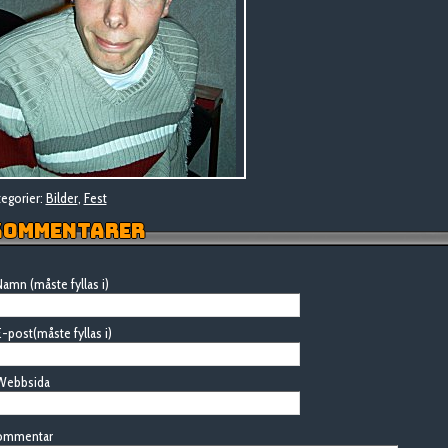
egorier:
Bilder
,
Fest
OMMENTARER
amn (måste fyllas i)
-post(måste fyllas i)
Webbsida
ommentar