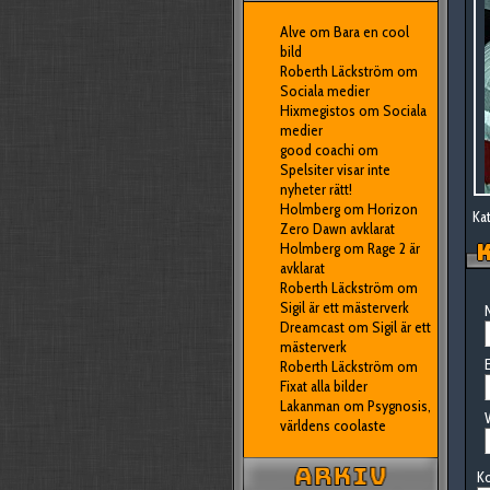
Alve
om
Bara en cool
bild
Roberth Läckström
om
Sociala medier
Hixmegistos
om
Sociala
medier
good coachi
om
Spelsiter visar inte
nyheter rätt!
Holmberg
om
Horizon
Kat
Zero Dawn avklarat
Holmberg
om
Rage 2 är
K
avklarat
Roberth Läckström
om
Sigil är ett mästerverk
N
Dreamcast
om
Sigil är ett
mästerverk
E
Roberth Läckström
om
Fixat alla bilder
Lakanman
om
Psygnosis,
världens coolaste
K