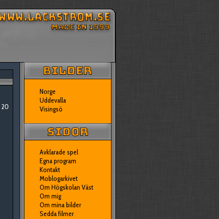
Norge
Uddevalla
t 20
Visingsö
Avklarade spel
Egna program
Kontakt
Moblogarkivet
Om Högskolan Väst
Om mig
Om mina bilder
Sedda filmer