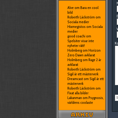
N
Alve
om
Bara en cool
bild
E
Roberth Läckström
om
Sociala medier
Hixmegistos
om
Sociala
medier
good coachi
om
Spelsiter visar inte
K
nyheter rätt!
Holmberg
om
Horizon
Zero Dawn avklarat
Holmberg
om
Rage 2 är
avklarat
Roberth Läckström
om
Sigil är ett mästerverk
Dreamcast
om
Sigil är ett
mästerverk
Roberth Läckström
om
Fixat alla bilder
Lakanman
om
Psygnosis,
världens coolaste