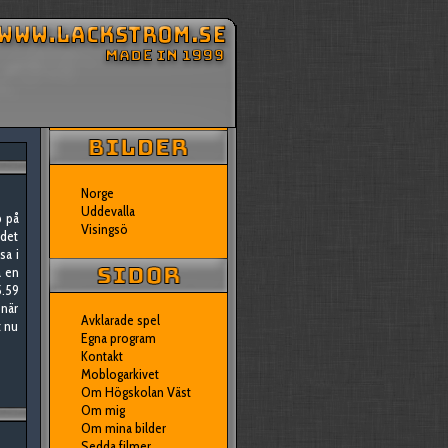
Norge
Uddevalla
b på
Visingsö
 det
sa i
a en
5.59
 när
Avklarade spel
t nu
Egna program
Kontakt
Moblogarkivet
Om Högskolan Väst
Om mig
Om mina bilder
Sedda filmer