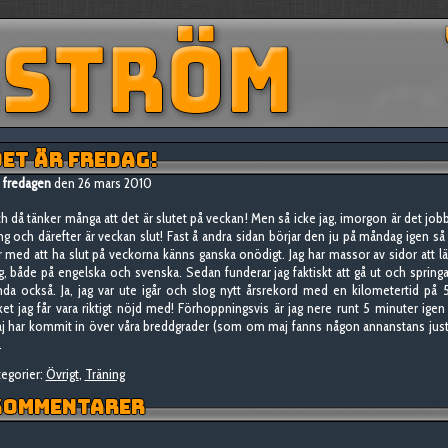
ET ÄR FREDAG!
fredagen
den 26 mars 2010
h då tänker många att det är slutet på veckan! Men så icke jag, imorgon är det job
ng och därefter är veckan slut! Fast å andra sidan börjar den ju på måndag igen så
r med att ha slut på veckorna känns ganska onödigt. Jag har massor av sidor att lä
g, både på engelska och svenska. Sedan funderar jag faktiskt att gå ut och spring
nda också. Ja, jag var ute igår och slog nytt årsrekord med en kilometertid på 
lket jag får vara riktigt nöjd med! Förhoppningsvis är jag nere runt 5 minuter igen
j har kommit in över våra breddgrader (som om maj fanns någon annanstans jus
.
egorier:
Övrigt
,
Träning
OMMENTARER