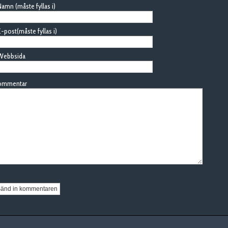
amn (måste fyllas i)
-post(måste fyllas i)
Webbsida
ommentar