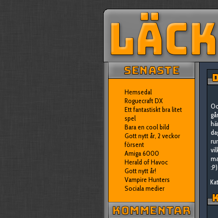
D
Hemsedal
Roguecraft DX
Oc
Ett fantastiskt bra litet
gå
spel
hä
Bara en cool bild
da
Gott nytt år, 2 veckor
ru
försent
vi
Amiga 6000
ma
Herald of Havoc
:P)
Gott nytt år!
Vampire Hunters
Kat
Sociala medier
K