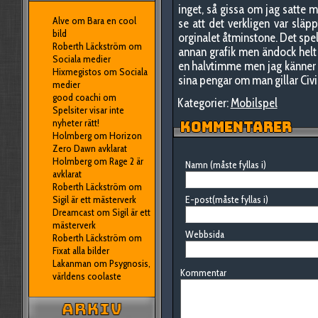
inget, så gissa om jag satte m
Alve
om
Bara en cool
se att det verkligen var släpp
bild
orginalet åtminstone. Det spe
Roberth Läckström
om
annan grafik men ändock helt 
Sociala medier
en halvtimme men jag känner at
Hixmegistos
om
Sociala
sina pengar om man gillar Civi
medier
good coachi
om
Kategorier:
Mobilspel
Spelsiter visar inte
nyheter rätt!
KOMMENTARER
Holmberg
om
Horizon
Zero Dawn avklarat
Holmberg
om
Rage 2 är
Namn (måste fyllas i)
avklarat
Roberth Läckström
om
Sigil är ett mästerverk
E-post(måste fyllas i)
Dreamcast
om
Sigil är ett
mästerverk
Webbsida
Roberth Läckström
om
Fixat alla bilder
Lakanman
om
Psygnosis,
Kommentar
världens coolaste