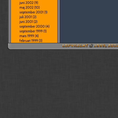
juni 2002
(9)
maj 2002
(10)
september 2001
(1)
juli 2001
(2)
juni 2001
(2)
september 2000
(4)
september 1999
(1)
mars 1999
(4)
februari 1999
(3)