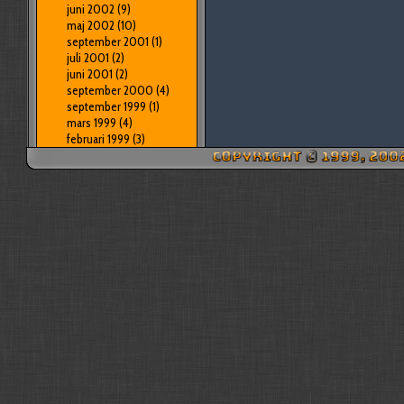
juni 2002
(9)
maj 2002
(10)
september 2001
(1)
juli 2001
(2)
juni 2001
(2)
september 2000
(4)
september 1999
(1)
mars 1999
(4)
februari 1999
(3)