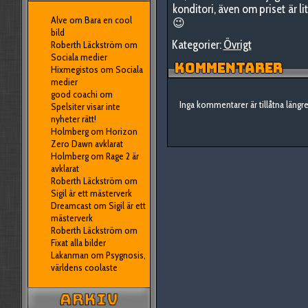
konditori, även om priset är li
Alve
om
Bara en cool
😉
bild
Kategorier:
Övrigt
Roberth Läckström
om
Sociala medier
KOMMENTARER
Hixmegistos
om
Sociala
medier
good coachi
om
Inga kommentarer är tillåtna längre
Spelsiter visar inte
nyheter rätt!
Holmberg
om
Horizon
Zero Dawn avklarat
Holmberg
om
Rage 2 är
avklarat
Roberth Läckström
om
Sigil är ett mästerverk
Dreamcast
om
Sigil är ett
mästerverk
Roberth Läckström
om
Fixat alla bilder
Lakanman
om
Psygnosis,
världens coolaste