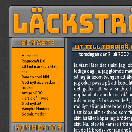
UT TILL TORP(PÅ 
torsdagen
den 2 juli 2009
Hemsedal
Roguecraft DX
Ja visst låter det sjukt. Jag
Ett fantastiskt bra litet
lediga dag. Ja, jag glömde ma
spel
så jag är lixom tvungen att åka
Bara en cool bild
Gott nytt år, 2 veckor
jag orkar passa på att köpa l
försent
det gäller att vara snabb. 
Amiga 6000
upphandlat av andra och då bru
Herald of Havoc
iofs är nog så bra även det! 
Gott nytt år!
möjligt, så är ju inte bröd någo
Vampire Hunters
i att köpa allt skitbröd som f
Sociala medier
skit. Istället köper jag bröde
skit. Nu, blev Ni kanske tröttn
Iaf, de få brödskivor jag ändå ä