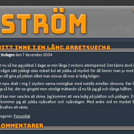
ITT INNE I EN LÅNG ARBETSVECKA
tisdagen
den 7 december 2004
st nu så har jag jobbat 2 dagar av min långa 2 veckors arbetsperiod. Det känns dock 
 något sätt jobbigt utan enbart kul att jobba så mycket för då hinner man ju med 
n vill göra på jobbet vilket man missar då man är ledig helgen.
r nyss dratt i mig 2 stycken varma smörgåsar med nutella emellan skivorna. Kan 
ga så här, det var görgott men otroligt mättande så nu får jag gå och slänga hälften.
d kan mer vara bra att skriva. Jag kommer att vara ledig på julafton och juldagen. 
 kommer jag att jobba nyårsafton och nyårsdagen. Med andra ord en mycket 
årsafton att vänta.
egorier:
Personligt
OMMENTARER