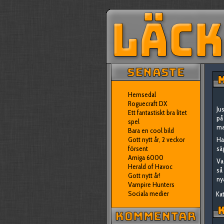
M
Hemsedal
Roguecraft DX
Ju
Ett fantastiskt bra litet
på
spel
ma
Bara en cool bild
Gott nytt år, 2 veckor
Ha
försent
sä
Amiga 6000
Va
Herald of Havoc
så
Gott nytt år!
ny
Vampire Hunters
Sociala medier
Kat
K