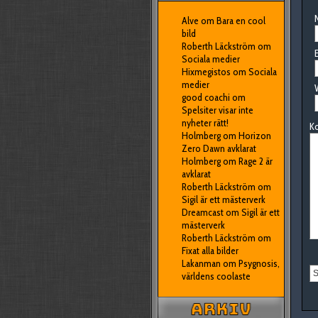
N
Alve
om
Bara en cool
bild
Roberth Läckström
om
E
Sociala medier
Hixmegistos
om
Sociala
medier
good coachi
om
Spelsiter visar inte
nyheter rätt!
K
Holmberg
om
Horizon
Zero Dawn avklarat
Holmberg
om
Rage 2 är
avklarat
Roberth Läckström
om
Sigil är ett mästerverk
Dreamcast
om
Sigil är ett
mästerverk
Roberth Läckström
om
Fixat alla bilder
Lakanman
om
Psygnosis,
världens coolaste