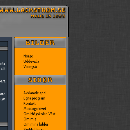
Norge
Uddevalla
inte
Visingsö
allt
bara
Avklarade spel
Dock
Egna program
lugn
Kontakt
Moblogarkivet
Om Högskolan Väst
Om mig
Om mina bilder
Sedda filmer