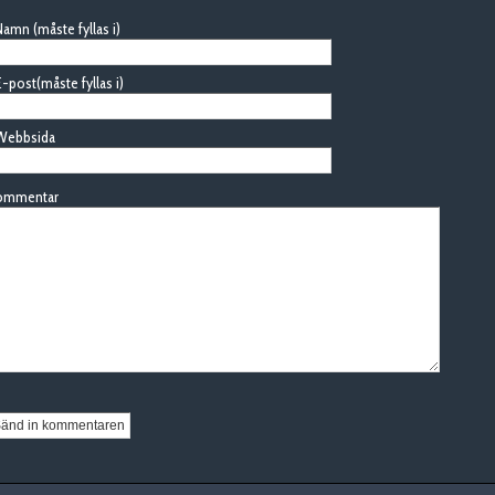
amn (måste fyllas i)
-post(måste fyllas i)
Webbsida
ommentar